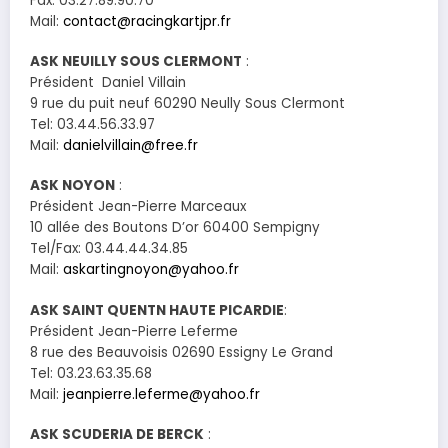
Fax: 03.27.89.90.70
Mail:
contact@racingkartjpr.fr
ASK NEUILLY SOUS CLERMONT
:
Président Daniel Villain
9 rue du puit neuf 60290 Neully Sous Clermont
Tel: 03.44.56.33.97
Mail:
danielvillain@free.fr
ASK NOYON
:
Président Jean-Pierre Marceaux
10 allée des Boutons D’or 60400 Sempigny
Tel/Fax: 03.44.44.34.85
Mail:
askartingnoyon@yahoo.fr
ASK SAINT QUENTN HAUTE PICARDIE
:
Président Jean-Pierre Leferme
8 rue des Beauvoisis 02690 Essigny Le Grand
Tel: 03.23.63.35.68
Mail:
jeanpierre.leferme@yahoo.fr
ASK SCUDERIA DE BERCK
: