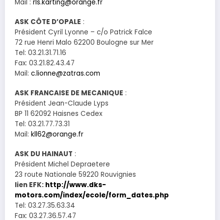
Mail :
rls.karting@orange.fr
ASK CÔTE D’OPALE
:
Président Cyril Lyonne – c/o Patrick Falce
72 rue Henri Malo 62200 Boulogne sur Mer
Tel: 03.21.31.71.16
Fax: 03.21.82.43.47
Mail:
c.lionne@zatras.com
ASK FRANCAISE DE MECANIQUE
:
Président Jean-Claude Lyps
BP 11 62092 Haisnes Cedex
Tel: 03.21.77.73.31
Mail:
kll62@orange.fr
ASK DU HAINAUT
:
Président Michel Depraetere
23 route Nationale 59220 Rouvignies
lien EFK:
http://www.dks-
motors.com/index/ecole/form_dates.php
Tel: 03.27.35.63.34
Fax: 03.27.36.57.47