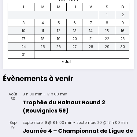
L
M
M
J
V
S
D
1
2
3
4
5
6
7
8
9
10
11
12
13
14
15
16
17
18
19
20
21
22
23
24
25
26
27
28
29
30
31
« Juil
Évènements à venir
Août
8 h 00 min
-
17 h 00 min
30
Trophée du Hainaut Round 2
(Rouvignies 59)
Sep
septembre 19 @ 8 h 00 min
-
septembre 20 @ 17 h 00 min
19
Journée 4 – Championnat de Ligue de