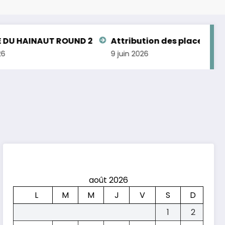
INAUT ROUND 2
Attribution des places aux Cham
9 juin 2026
août 2026
L
M
M
J
V
S
D
1
2