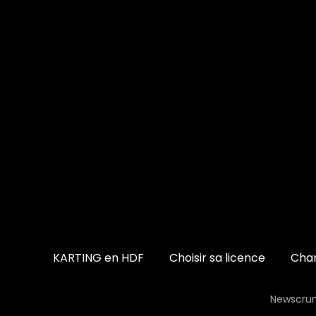
KARTING en HDF
Choisir sa licence
Cham
Newscrun