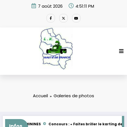
Aller
7 août 2026
4:51:11 PM
au
contenu
Accueil
Galeries de photos
LEMAN – FEMININES
Concours : « Faites briller le karting des Ha
Infos