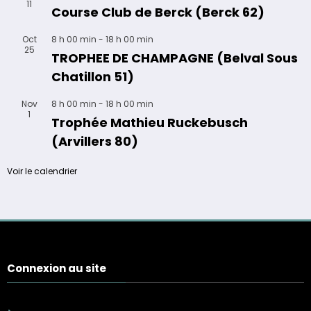
11
Course Club de Berck (Berck 62)
Oct
8 h 00 min
-
18 h 00 min
25
TROPHEE DE CHAMPAGNE (Belval Sous
Chatillon 51)
Nov
8 h 00 min
-
18 h 00 min
1
Trophée Mathieu Ruckebusch
(Arvillers 80)
Voir le calendrier
Connexion au site