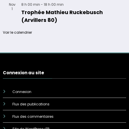
Nov
8 h 00 min
-
18 h 00 min
1
Trophée Mathieu Ruckebusch
(Arvillers 80)
Voir le calendrier
Connexion au site
Connexion
Flux des publications
Flux des commentaires
Site de WordPress-FR