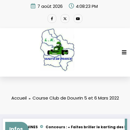
Aller
7 août 2026
4:08:23 PM
au
contenu
Accueil
Course Club de Douvrin 5 et 6 Mars 2022
MAN – FEMININES
Concours : « Faites briller le karting des Haut
Infos