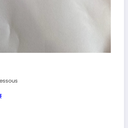
-dessous
5