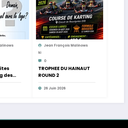
alinows
Jean François Malinows
Ki
0
ites
TROPHEE DU HAINAUT
ng des
ROUND 2
e »
26 Juin 2026