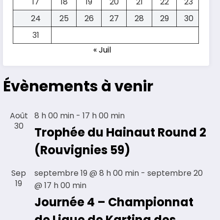
17
18
19
20
21
22
23
24
25
26
27
28
29
30
31
« Juil
Évènements à venir
Août
8 h 00 min
-
17 h 00 min
30
Trophée du Hainaut Round 2
(Rouvignies 59)
Sep
septembre 19 @ 8 h 00 min
-
septembre 20
19
@ 17 h 00 min
Journée 4 – Championnat
de Ligue de Karting des