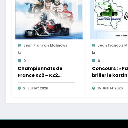
Jean François Malinows
Jean François M
Ki
Ki
0
0
Championnats de
Concours : « Fa
France KZ2 – KZ2
briller le karti
MASTER – KZ2
Hauts de Franc
GENTLEMAN –
21 Juillet 2026
15 Juillet 2026
FEMININES