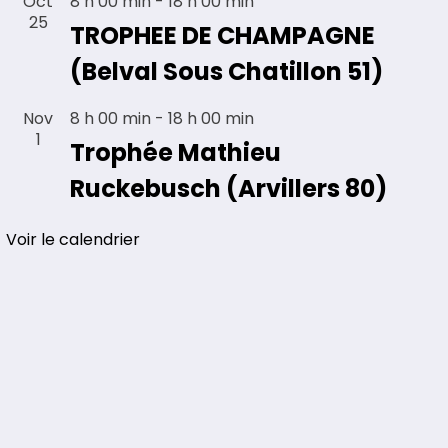
Oct
8 h 00 min
-
18 h 00 min
25
TROPHEE DE CHAMPAGNE
(Belval Sous Chatillon 51)
Nov
8 h 00 min
-
18 h 00 min
1
Trophée Mathieu
Ruckebusch (Arvillers 80)
Voir le calendrier