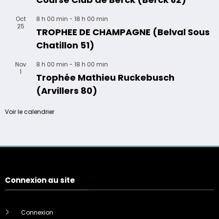
Oct
8 h 00 min
-
18 h 00 min
25
TROPHEE DE CHAMPAGNE (Belval Sous
Chatillon 51)
Nov
8 h 00 min
-
18 h 00 min
1
Trophée Mathieu Ruckebusch
(Arvillers 80)
Voir le calendrier
Connexion au site
Connexion