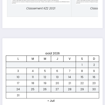
Classement KZ2 2021
Classemen
août 2026
L
M
M
J
V
S
D
1
2
3
4
5
6
7
8
9
10
11
12
13
14
15
16
17
18
19
20
21
22
23
24
25
26
27
28
29
30
31
« Juil