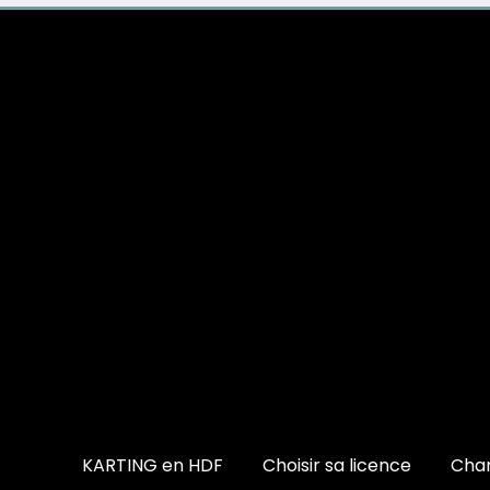
KARTING en HDF
Choisir sa licence
Cham