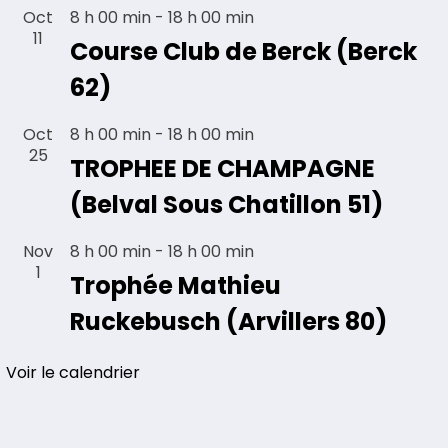
Oct
8 h 00 min
-
18 h 00 min
11
Course Club de Berck (Berck
62)
Oct
8 h 00 min
-
18 h 00 min
25
TROPHEE DE CHAMPAGNE
(Belval Sous Chatillon 51)
Nov
8 h 00 min
-
18 h 00 min
1
Trophée Mathieu
Ruckebusch (Arvillers 80)
Voir le calendrier