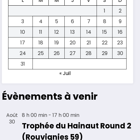
L
M
M
J
V
S
D
1
2
3
4
5
6
7
8
9
10
11
12
13
14
15
16
17
18
19
20
21
22
23
24
25
26
27
28
29
30
31
« Juil
Évènements à venir
Août
8 h 00 min
-
17 h 00 min
30
Trophée du Hainaut Round 2
(Rouvignies 59)