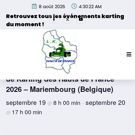
Aller
8 août 2026
4:30:22 AM
au
contenu
Retrouvez tous les événements karting
du moment !
Les événements organisés par la Ligue de Karting des
Hauts de France et de ses partenaires.
« Tous les Évènements
Journée 4 – Championnat de Ligue
de Karting des Hauts de France
2026 – Mariembourg (Belgique)
septembre 19
septembre 20
8 h 00 min
@
–
17 h 00 min
@