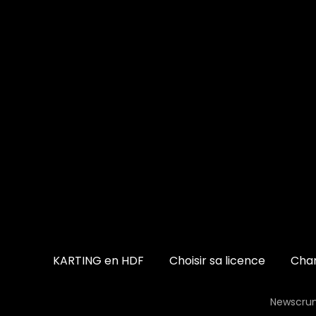
KARTING en HDF
Choisir sa licence
Cham
Newscrun