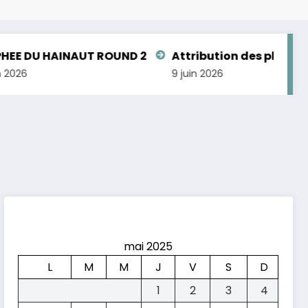
HAINAUT ROUND 2
Attribution des places aux Ch
9 juin 2026
mai 2025
L
M
M
J
V
S
D
1
2
3
4