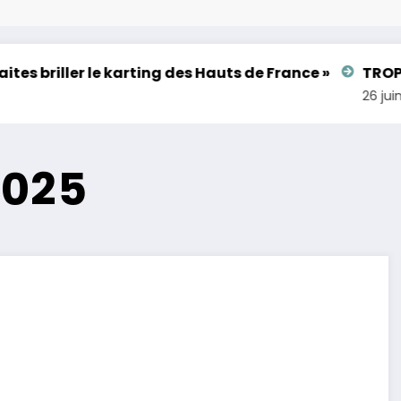
ller le karting des Hauts de France »
TROPHEE DU 
26 juin 2026
2025