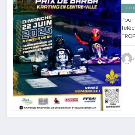
COUR
Pour
téléc
TROP
J