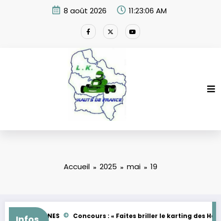
Aller
8 août 2026
11:23:07 AM
au
contenu
Accueil
2025
mai
19
N – FEMININES
Concours : « Faites briller le karting des Hauts d
Infos