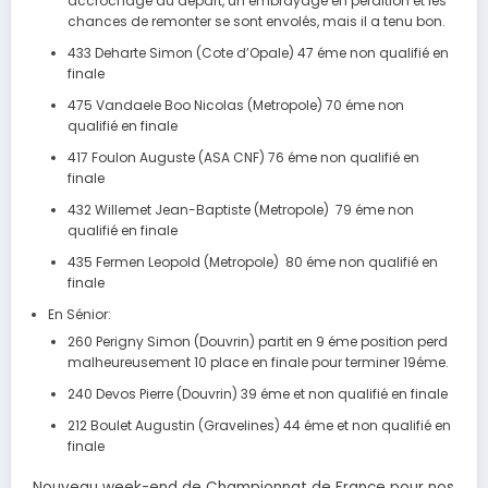
accrochage au départ, un embrayage en perdition et les
chances de remonter se sont envolés, mais il a tenu bon.
433 Deharte Simon (Cote d’Opale) 47 éme non qualifié en
finale
475 Vandaele Boo Nicolas (Metropole) 70 éme non
qualifié en finale
417 Foulon Auguste (ASA CNF) 76 éme non qualifié en
finale
432 Willemet Jean-Baptiste (Metropole) 79 éme non
qualifié en finale
435 Fermen Leopold (Metropole) 80 éme non qualifié en
finale
En Sénior:
260 Perigny Simon (Douvrin) partit en 9 éme position perd
malheureusement 10 place en finale pour terminer 19éme.
240 Devos Pierre (Douvrin) 39 éme et non qualifié en finale
212 Boulet Augustin (Gravelines) 44 éme et non qualifié en
finale
Nouveau week-end de Championnat de France pour nos