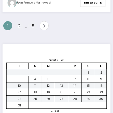
Jean François Malinowski
LIRE LA SUITE
Pagination
1
2
8
…
des
publications
août 2026
L
M
M
J
V
S
D
1
2
3
4
5
6
7
8
9
10
11
12
13
14
15
16
17
18
19
20
21
22
23
24
25
26
27
28
29
30
31
« Juil