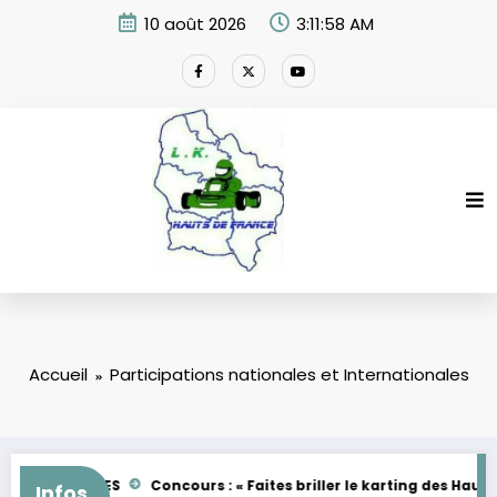
Aller
10 août 2026
3:11:59 AM
au
contenu
Accueil
Participations nationales et Internationales
EMININES
Concours : « Faites briller le karting des Hauts de Fra
Infos