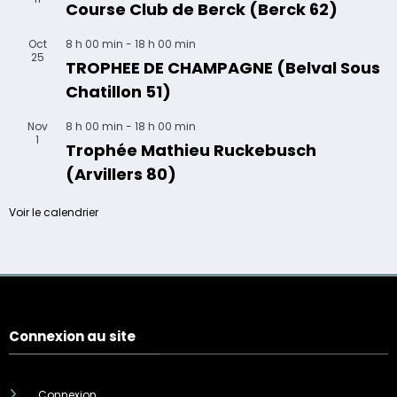
Course Club de Berck (Berck 62)
Oct
8 h 00 min
-
18 h 00 min
25
TROPHEE DE CHAMPAGNE (Belval Sous
Chatillon 51)
Nov
8 h 00 min
-
18 h 00 min
1
Trophée Mathieu Ruckebusch
(Arvillers 80)
Voir le calendrier
Connexion au site
Connexion