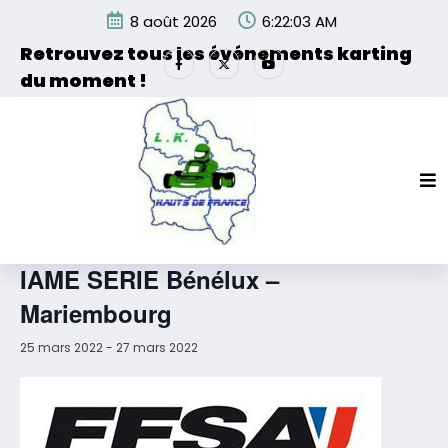
Aller
8 août 2026
6:22:03 AM
au
contenu
Retrouvez tous les événements karting
du moment !
Les événements organisés par la Ligue de Karting des
Hauts de France et de ses partenaires.
« Tous les Évènements
Cet évènement est passé.
IAME SERIE Bénélux –
Mariembourg
25 mars 2022
-
27 mars 2022