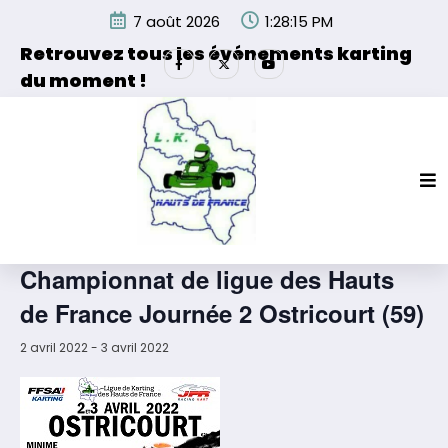
Aller
7 août 2026
1:28:15 PM
au
contenu
Retrouvez tous les événements karting
du moment !
Les événements organisés par la Ligue de Karting des
Hauts de France et de ses partenaires.
« Tous les Évènements
Cet évènement est passé.
Championnat de ligue des Hauts
de France Journée 2 Ostricourt (59)
2 avril 2022
-
3 avril 2022