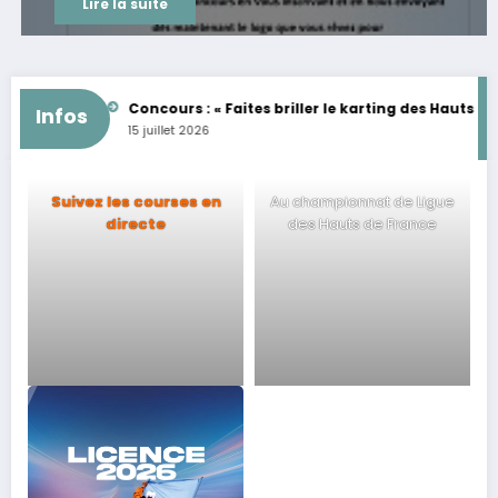
Lire la suite
EMININES
Concours : « Faites briller le karting des Hauts de Fra
Infos
15 juillet 2026
Suivez les courses en
Au championnat de Ligue
directe
des Hauts de France