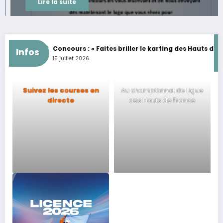
Lire la suite
MININES
Concours : « Faites briller le karting des Hauts de Franc
Infos
15 juillet 2026
Suivez les courses en
Au championnat de Ligue
directe
des Hauts de France