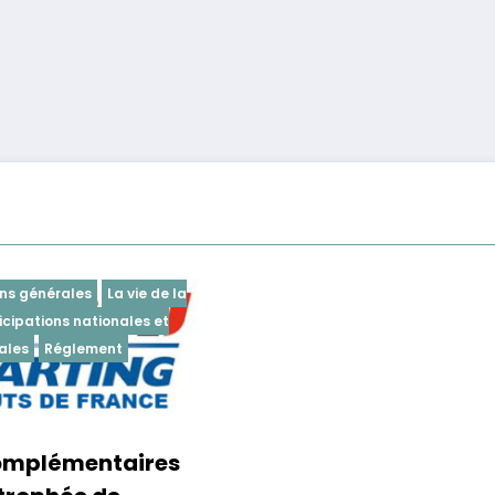
ns générales
La vie de la
icipations nationales et
ales
Réglement
complémentaires