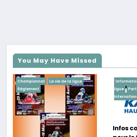
You May Have Missed
Championnat
La vie de la ligue
Informatio
Réglement
ligue
Part
Internation
Infos 