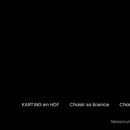
KARTING en HDF
Choisir sa licence
Cham
Newscrun