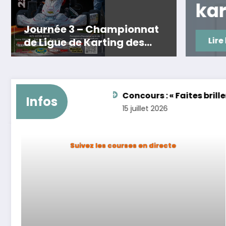
 – KZ2
kar
 FEMININES
Journée 3 – Championnat
Lire 
de Ligue de Karting des
Hauts de France –
Anneville (76) Résultats –
Infos pratiques
N – FEMININES
Concours : « Faites briller le karti
Infos
15 juillet 2026
Suivez les courses en directe