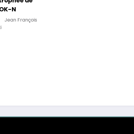
 trophée de
 OK-N
Jean François
i