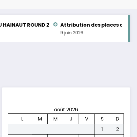
INAUT ROUND 2
Attribution des places aux Cham
9 juin 2026
août 2026
L
M
M
J
V
S
D
1
2