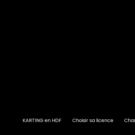
KARTING en HDF
Choisir sa licence
Cham