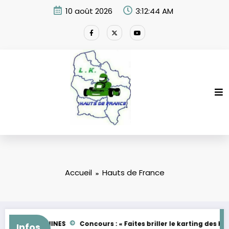
Aller
10 août 2026
3:12:44 AM
au
contenu
Accueil
Hauts de France
EMAN – FEMININES
Concours : « Faites briller le karting des Hau
Infos