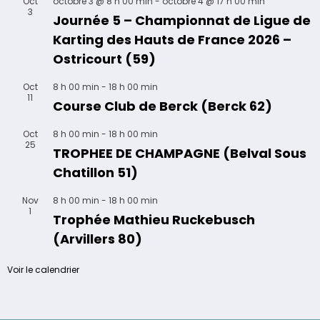
Oct
octobre 3 @ 8 h 00 min
-
octobre 4 @ 17 h 00 min
3
Journée 5 – Championnat de Ligue de
Karting des Hauts de France 2026 –
Ostricourt (59)
Oct
8 h 00 min
-
18 h 00 min
11
Course Club de Berck (Berck 62)
Oct
8 h 00 min
-
18 h 00 min
25
TROPHEE DE CHAMPAGNE (Belval Sous
Chatillon 51)
Nov
8 h 00 min
-
18 h 00 min
1
Trophée Mathieu Ruckebusch
(Arvillers 80)
Voir le calendrier