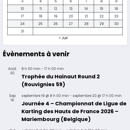
3
4
5
6
7
8
9
10
11
12
13
14
15
16
17
18
19
20
21
22
23
24
25
26
27
28
29
30
31
« Juil
Évènements à venir
Août
8 h 00 min
-
17 h 00 min
30
Trophée du Hainaut Round 2
(Rouvignies 59)
Sep
septembre 19 @ 8 h 00 min
-
septembre 20 @ 17 h 00 min
19
Journée 4 – Championnat de Ligue de
Karting des Hauts de France 2026 –
Mariembourg (Belgique)