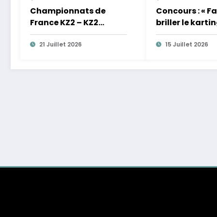
Championnats de
Concours : « Fa
France KZ2 – KZ2
briller le karti
MASTER – KZ2
Hauts de Franc
GENTLEMAN –
21 Juillet 2026
15 Juillet 2026
FEMININES