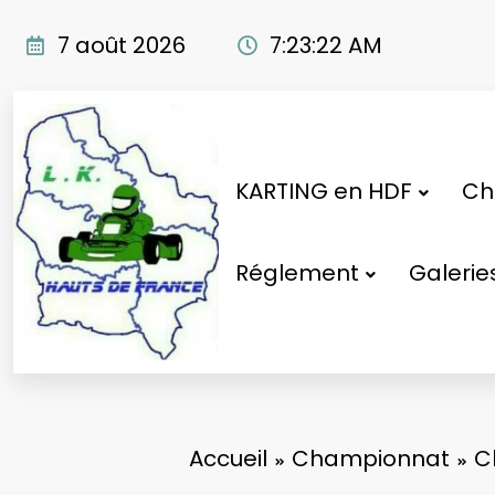
Aller
au
7 août 2026
7:23:23 AM
contenu
KARTING en HDF
Cho
Réglement
Galerie
Accueil
Championnat
C