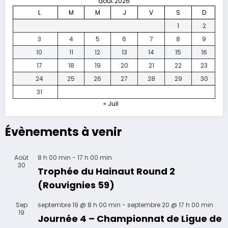
août 2026
L
M
M
J
V
S
D
1
2
3
4
5
6
7
8
9
10
11
12
13
14
15
16
17
18
19
20
21
22
23
24
25
26
27
28
29
30
31
« Juil
Évènements à venir
Août
8 h 00 min
-
17 h 00 min
30
Trophée du Hainaut Round 2
(Rouvignies 59)
Sep
septembre 19 @ 8 h 00 min
-
septembre 20 @ 17 h 00 min
19
Journée 4 – Championnat de Ligue de