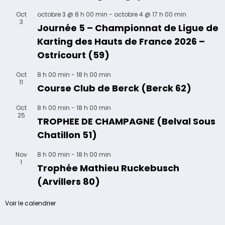
Oct
octobre 3 @ 8 h 00 min
-
octobre 4 @ 17 h 00 min
3
Journée 5 – Championnat de Ligue de
Karting des Hauts de France 2026 –
Ostricourt (59)
Oct
8 h 00 min
-
18 h 00 min
11
Course Club de Berck (Berck 62)
Oct
8 h 00 min
-
18 h 00 min
25
TROPHEE DE CHAMPAGNE (Belval Sous
Chatillon 51)
Nov
8 h 00 min
-
18 h 00 min
1
Trophée Mathieu Ruckebusch
(Arvillers 80)
Voir le calendrier