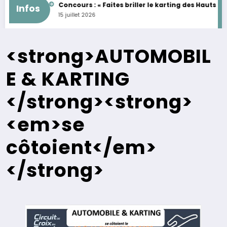
MININES
Concours : « Faites briller le karting des Hauts de Franc
Infos
15 juillet 2026
<strong>AUTOMOBIL
E & KARTING
</strong><strong>
<em>se
côtoient</em>
</strong>