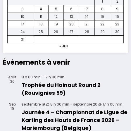
1
2
3
4
5
6
7
8
9
10
11
12
13
14
15
16
17
18
19
20
21
22
23
24
25
26
27
28
29
30
31
« Juil
Évènements à venir
Août
8 h 00 min
-
17 h 00 min
30
Trophée du Hainaut Round 2
(Rouvignies 59)
Sep
septembre 19 @ 8 h 00 min
-
septembre 20 @ 17 h 00 min
19
Journée 4 – Championnat de Ligue de
Karting des Hauts de France 2026 –
Mariembourg (Belgique)