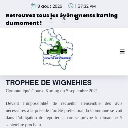
Aller
8 août 2026
1:57:32 PM
au
contenu
Retrouvez tous les événements karting
du moment !
Les événements organisés par la Ligue de Karting des
Hauts de France et de ses partenaires.
« Tous les Évènements
Cet évènement est passé.
TROPHEE DE WIGNEHIES
Communiqué Course Karting du 5 septembre 2021
Devant l’impossibilité de recueillir l’ensemble des avis
nécessaires à la prise de l’arrêté préfectoral, la Commune se voit
dans l’obligation de reporter la course prévue le dimanche 5
septembre prochain.