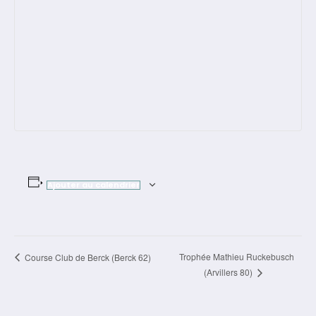
Ajouter au calendrier
Navigation
Trophée Mathieu Ruckebusch
Course Club de Berck (Berck 62)
(Arvillers 80)
Évènement