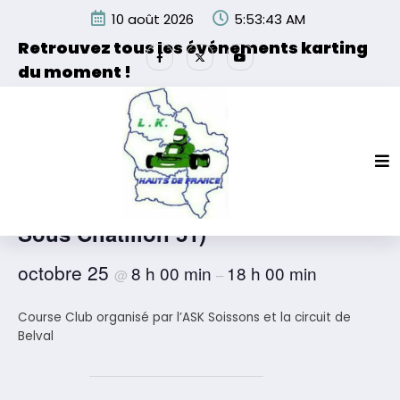
Aller
10 août 2026
5:53:43 AM
au
contenu
Retrouvez tous les événements karting
du moment !
Les événements organisés par la Ligue de Karting des
Hauts de France et de ses partenaires.
« Tous les Évènements
TROPHEE DE CHAMPAGNE (Belval
Sous Chatillon 51)
octobre 25
8 h 00 min
18 h 00 min
@
–
Course Club organisé par l’ASK Soissons et la circuit de
Belval