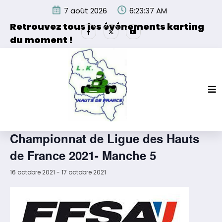
Aller
7 août 2026
6:23:37 AM
au
contenu
Retrouvez tous les événements karting
du moment !
Les événements organisés par la Ligue de Karting des
Hauts de France et de ses partenaires.
« Tous les Évènements
Cet évènement est passé.
Championnat de Ligue des Hauts
de France 2021- Manche 5
16 octobre 2021
-
17 octobre 2021