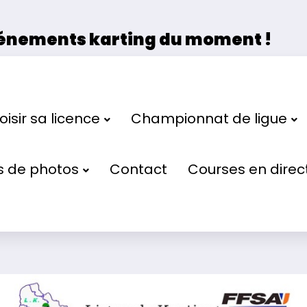
vénements karting du moment !
 la Ligue de Karting des Hauts de France et de 
isir sa licence
Championnat de ligue
s de photos
Contact
Courses en direc
021