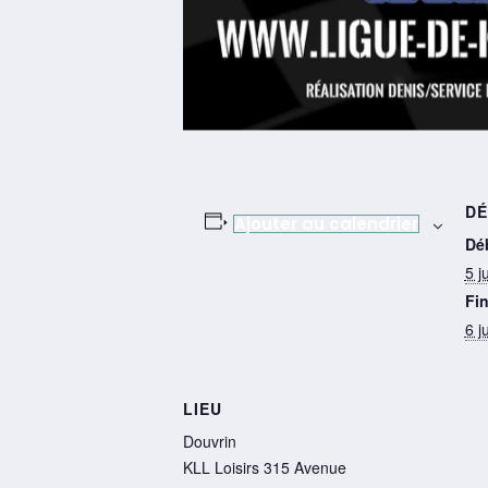
DÉ
Ajouter au calendrier
Dé
5 j
Fin
6 j
LIEU
Douvrin
KLL Loisirs 315 Avenue