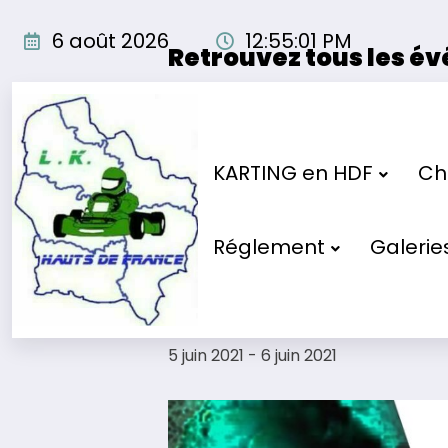
Aller
au
6 août 2026
12:55:02 PM
Retrouvez tous les é
contenu
Les événements organisés par
« Tous les Évènements
KARTING en HDF
Cho
Cet évènement est passé.
Réglement
Galerie
Manche 1 – 2
5 juin 2021
-
6 juin 2021