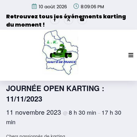
Aller
10 août 2026
8:09:06 PM
au
contenu
Retrouvez tous les événements karting
du moment !
Les événements organisés par la Ligue de Karting des
Hauts de France et de ses partenaires.
« Tous les Évènements
Cet évènement est passé.
JOURNÉE OPEN KARTING :
11/11/2023
11 novembre 2023
8 h 30 min
17 h 30
@
–
min
Chers passionnés de karting,