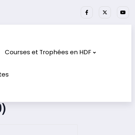
ses partenaires.
Courses et Trophées en HDF
tes
e Karting des
)