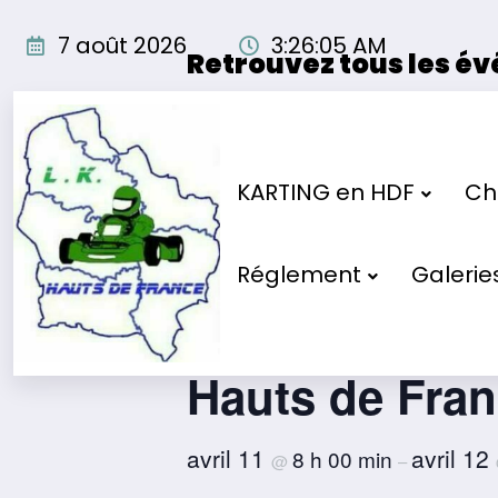
Aller
au
7 août 2026
3:26:05 AM
Retrouvez tous les é
contenu
Les événements organisés par
« Tous les Évènements
KARTING en HDF
Cho
Cet évènement est passé.
Réglement
Galerie
Journée 2 – C
Hauts de Fran
avril 11
avril 12
8 h 00 min
@
–