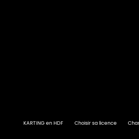
KARTING en HDF
Choisir sa licence
Cham