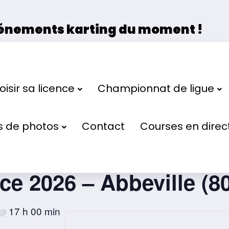
vénements karting du moment !
 la Ligue de Karting des Hauts de France et de 
isir sa licence
Championnat de ligue
s de photos
Contact
Courses en direc
hampionnat de Ligue d
ce 2026 – Abbeville (80
17 h 00 min
@