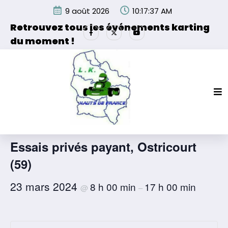
Aller
9 août 2026
10:17:37 AM
au
contenu
Retrouvez tous les événements karting
du moment !
Les événements organisés par la Ligue de Karting des
Hauts de France et de ses partenaires.
« Tous les Évènements
Cet évènement est passé.
Essais privés payant, Ostricourt
(59)
23 mars 2024
8 h 00 min
17 h 00 min
@
–