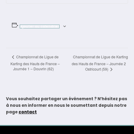
Ajouter au calendrier
Navigation
Championnat de Ligue de Karting
Championnat de Ligue de
Karting des Hauts de France –
des Hauts de France – Journée 2
Évènement
Journée 1 – Douvrin (62)
Ostricourt (59)
Vous souhaitez partager un événement ? N’hésitez pas
à nous en informer en nous le soumettant depuis notre
page
contact