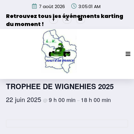
Aller
7 août 2026
3:05:01 AM
au
contenu
Retrouvez tous les événements karting
du moment !
Les événements organisés par la Ligue de Karting des
Hauts de France et de ses partenaires.
« Tous les Évènements
Cet évènement est passé.
TROPHEE DE WIGNEHIES 2025
22 juin 2025
9 h 00 min
18 h 00 min
@
–