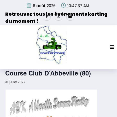
Aller
6 août 2026
10:47:37 AM
au
contenu
Retrouvez tous les événements karting
du moment !
Les événements organisés par la Ligue de Karting des
Hauts de France et de ses partenaires.
« Tous les Évènements
Cet évènement est passé.
Course Club D’Abbeville (80)
31 juillet 2022