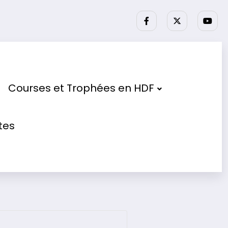
ses partenaires.
Courses et Trophées en HDF
tes
es Hauts de