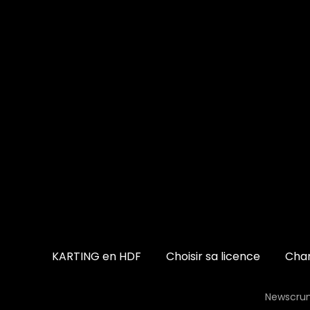
KARTING en HDF
Choisir sa licence
Cham
Newscrun