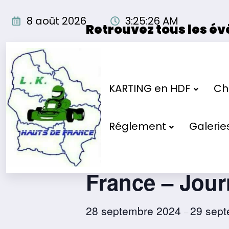
Aller
au
8 août 2026
3:25:26 AM
Retrouvez tous les é
contenu
Les événements organisés par
« Tous les Évènements
KARTING en HDF
Cho
Cet évènement est passé.
Réglement
Galerie
Championnat 
France – Journ
28 septembre 2024
29 sep
–