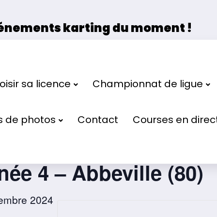
vénements karting du moment !
 la Ligue de Karting des Hauts de France et de 
isir sa licence
Championnat de ligue
s de photos
Contact
Courses en direc
de Ligue de Karting d
ée 4 – Abbeville (80)
tembre 2024