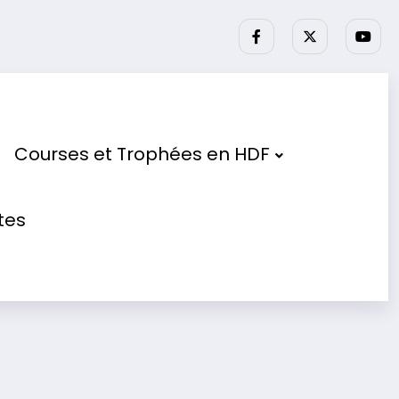
ses partenaires.
Courses et Trophées en HDF
tes
es Hauts de