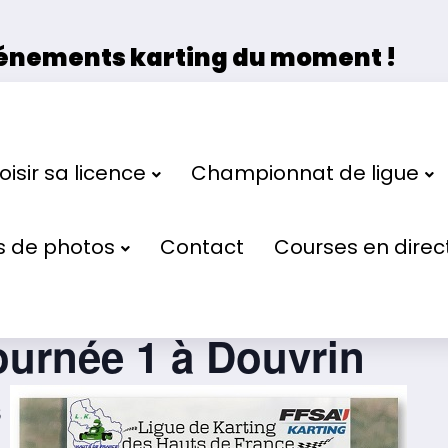
vénements karting du moment !
 la Ligue de Karting des Hauts de France et de 
isir sa licence
Championnat de ligue
s de photos
Contact
Courses en direc
de Ligue de Karting d
ournée 1 à Douvrin
3