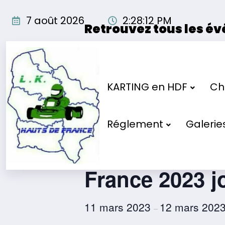
Aller
au
7 août 2026
2:28:13 PM
Retrouvez tous les é
contenu
Les événements organisés par
« Tous les Évènements
KARTING en HDF
Cho
Cet évènement est passé.
Réglement
Galerie
Championnat 
France 2023 j
11 mars 2023
12 mars 202
–