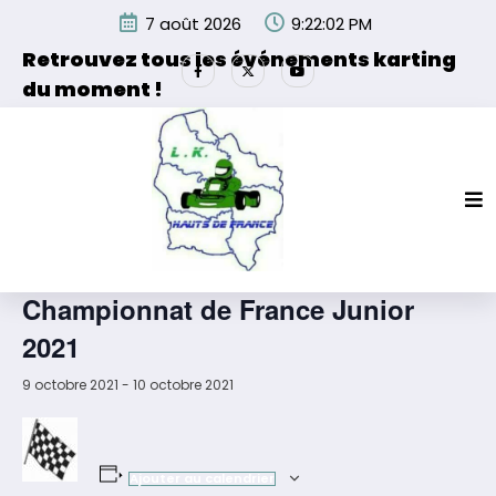
Aller
7 août 2026
9:22:02 PM
au
contenu
Retrouvez tous les événements karting
du moment !
Les événements organisés par la Ligue de Karting des
Hauts de France et de ses partenaires.
« Tous les Évènements
Cet évènement est passé.
Championnat de France Junior
2021
9 octobre 2021
-
10 octobre 2021
Ajouter au calendrier